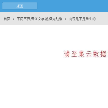
返回
首页
>
不间不界,晋江文学城,极光动漫
>
向导是不是重生的