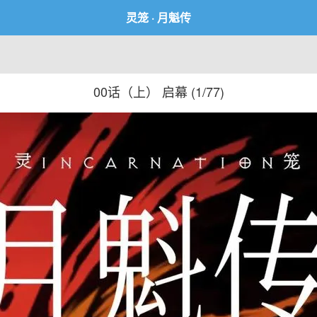
灵笼 · 月魁传
00话（上） 启幕 (
1/77
)