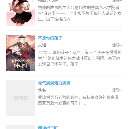
桐原いづみ
初瓣的故事的主人公是15岁的熊鹰艺术学院新
生“麻井麦”——一个非常不善于和别人说话的女
生。由于性格的内
不是你的孩子
未知
连载中
介绍:“…真的孩子？这里，有一个孩子在慢慢长
大？”终止战争的伟大战斗英雄卡利娅。某天她
发现自己怀孕了。孩子
元气满满活力满满
佚名
连载中
受比村奇石老师的影响，有特殊癖好的菜鸟漫
画家勇敢地发表练习作！…
和风细“语”