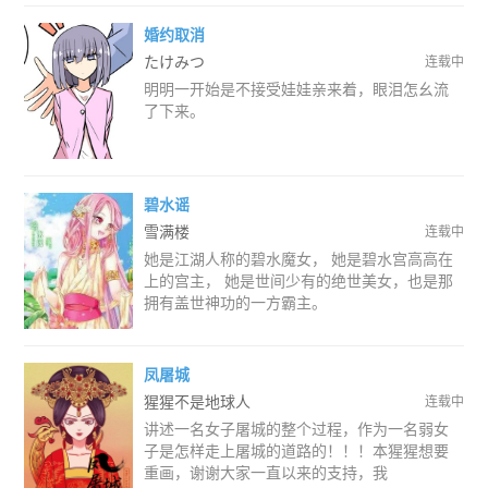
婚约取消
たけみつ
连载中
明明一开始是不接受娃娃亲来着，眼泪怎幺流
了下来。
碧水谣
雪满楼
连载中
她是江湖人称的碧水魔女， 她是碧水宫高高在
上的宫主， 她是世间少有的绝世美女，也是那
拥有盖世神功的一方霸主。
凤屠城
猩猩不是地球人
连载中
讲述一名女子屠城的整个过程，作为一名弱女
子是怎样走上屠城的道路的！！！本猩猩想要
重画，谢谢大家一直以来的支持，我