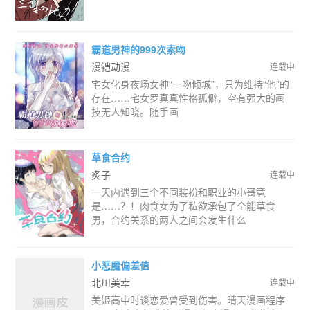
霸道男神的999次索吻
漫铠动漫
连载中
宅女化身夜场女神“一吻倾城”，只为维持“他”的
存在……宅女罗真真性格孤僻，空有强大的画
技无人知晓。随手画
草食合约
炙子
连载中
一天内遇到三个不同装扮和职业的小哥竟
是……？！肉食女为了私欲承包了全能草食
男，合约关系的两人之间会发生什么
小恶魔偏差值
北川美幸
连载中
美姬高中时谈恋爱曾受到伤害。晴天漫画程序