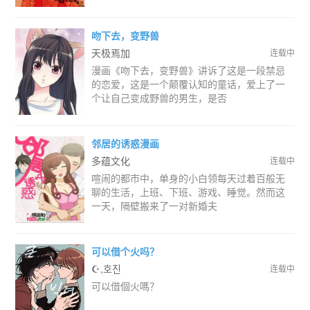
吻下去，变野兽
天极焉加
连载中
漫画《吻下去，变野兽》讲诉了这是一段禁忌
的恋爱，这是一个颠覆认知的童话，爱上了一
个让自己变成野兽的男生，是否
邻居的诱惑漫画
多蕴文化
连载中
喧闹的都市中，单身的小白领每天过着百般无
聊的生活，上班、下班、游戏、睡觉。然而这
一天，隔壁搬来了一对新婚夫
可以借个火吗？
☪,호진
连载中
可以借個火嗎？