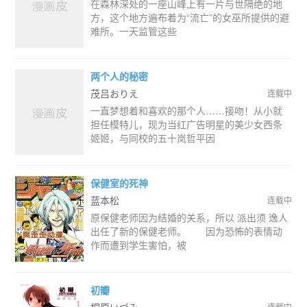
在森林深处的一座山峰上有一片与世隔绝的地
方，这个地方遍布着为“流亡”的女巫所提供的避
难所。一天监管这些
两个人的秘密
茂吕おりえ
连载中
一直梦想着和喜欢的那个人……接吻！从小就
担任模特儿，现为当红广告明星的美少女西条
姬姬，与同校的五十岚哲平因
保健室的死神
蓝本松
连载中
原保健老师因为结婚的关系，所以 派出须 逸人
出任了新的保健老师。 因为恐怖的表情动
作而遭到学生害怕，被
初瓣
连载中